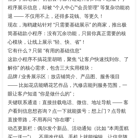
程序展示信息，却被 “个人中心”“会员管理” 等复杂功能劝
退 —— 不仅用不上，还得多花钱、等更久！​
现在，海鸥建站针对 “只需要基础展示” 的商家，推出极
简基础款小程序：没有冗余功能，只留你真正需要的核
心模块，让线上展示 “轻、快、省”！​
它有什么？只留 “有用的基础信息”​
这款小程序不搞花里胡哨，聚焦 “让客户快速找到你、了
解你” 的核心需求，包含三大实用模块：​
品牌 / 业务展示区：放店铺简介、产品图、服务项目
—— 比如花店能晒花艺作品，汽修店能列服务范围，一
眼让客户知道 “你是做什么的”；​
关键联系通道：直接挂载电话、微信、地址导航 —— 客
户看到信息想咨询？点一下就能拨号；想上门？点导航
直接带路，不用再问 “你在哪”；​
动态更新栏：偶尔发个新品、活动通知（比如 “本周蛋糕
买一送一”），不用改代码，手机上就能编辑，让信息随