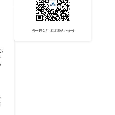
扫一扫关注海鸥建站公众号
的
没
说
块
板