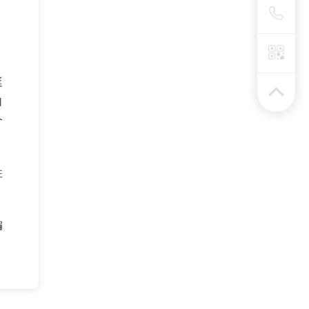
。
挺
自
个
住
编